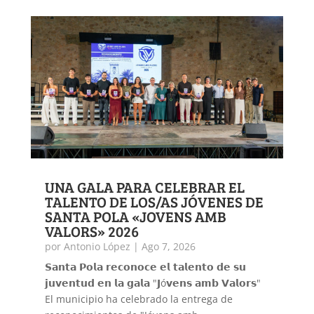
UNA GALA PARA CELEBRAR EL
TALENTO DE LOS/AS JÓVENES DE
SANTA POLA «JOVENS AMB
VALORS» 2026
por
Antonio López
|
Ago 7, 2026
𝗦𝗮𝗻𝘁𝗮 𝗣𝗼𝗹𝗮 𝗿𝗲𝗰𝗼𝗻𝗼𝗰𝗲 𝗲𝗹 𝘁𝗮𝗹𝗲𝗻𝘁𝗼 𝗱𝗲 𝘀𝘂
𝗷𝘂𝘃𝗲𝗻𝘁𝘂𝗱 𝗲𝗻 𝗹𝗮 𝗴𝗮𝗹𝗮 "𝗝ó𝘃𝗲𝗻𝘀 𝗮𝗺𝗯 𝗩𝗮𝗹𝗼𝗿𝘀"
El municipio ha celebrado la entrega de