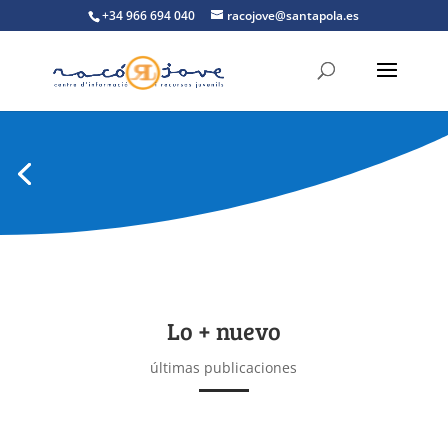
+34 966 694 040
racojove@santapola.es
Lo + nuevo
últimas publicaciones