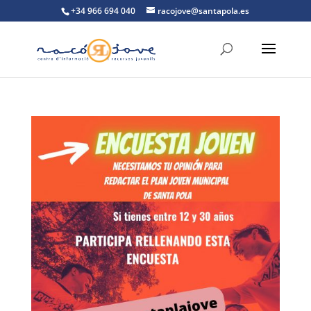
+34 966 694 040
racojove@santapola.es